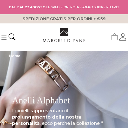
DAL 7 AL 23 AGOSTO
LE SPEDIZIONI POTREBBERO SUBIRE RITARDI
SPEDIZIONE GRATIS PER ORDINI > €59
Home
Anelli Alphabet
I gioielli rappresentano il
prolungamento della nostra
personalità
, ecco perché la collezione “