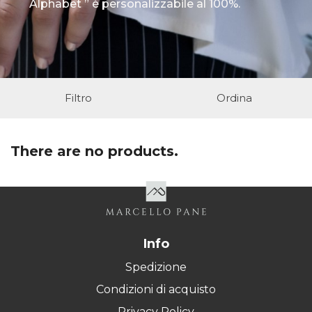
Alphabet ” è personalizzabile al 100%.
Filtro
Ordina
There are no products.
×
Wishlist
Accedi al tuo account per creare la tua wishlist.
Info
Spedizione
Annulla
Condizioni di acquisto
Wishlist
Privacy Policy