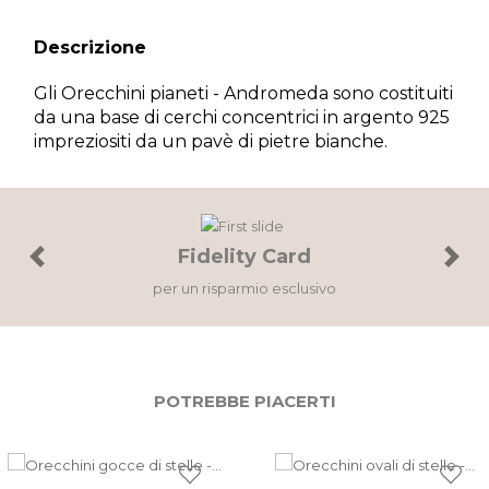
×
Wishlist
Descrizione
Accedi al tuo account per creare la tua wishlist.
Gli Orecchini pianeti - Andromeda sono costituiti
da una base di cerchi concentrici in argento 925
impreziositi da un pavè di pietre bianche.
Annulla
Wishlist
Fidelity Card
Previous
Next
per un risparmio esclusivo
POTREBBE PIACERTI