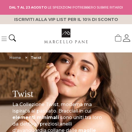
DAL 7 AL 23 AGOSTO
LE SPEDIZIONI POTREBBERO SUBIRE RITARDI
ISCRIVITI ALLA VIP LIST PER IL 10% DI SCONTO
Home
Twist
Twist
La Collezione Twist, moderna ma
ispirata al passato. Bracciali in cui
elementi minimali
sono uniti tra loro
da dettagli preziosi;anelli
d'avanguardia,collane dalle
maglie