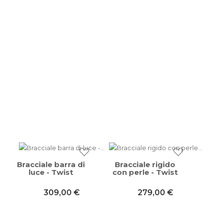
Bracciale barra di
Bracciale rigido
×
Wishlist
luce - Twist
con perle - Twist
309,00 €
279,00 €
Accedi al tuo account per creare la tua wishlist.