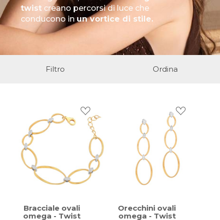
twist
creano percorsi di luce che
conducono in
un vortice di stile.
Filtro
Ordina
Bracciale ovali
Orecchini ovali
omega - Twist
omega - Twist