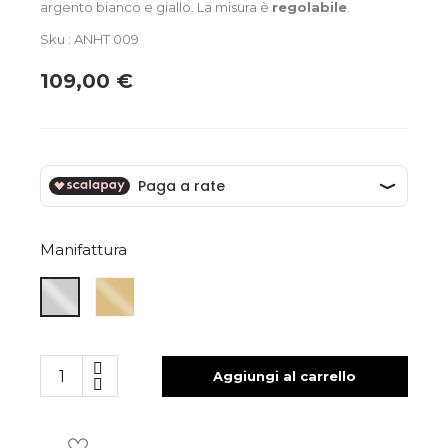
argento bianco e giallo. La misura è
regolabile
.
Sku : ANHT 009
109,00 €
Manifattura
ARGENTO
ARGENTO
GIALLO
BIANCO
Aggiungi al carrello