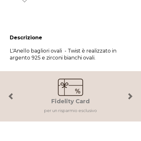
Descrizione
L'Anello bagliori ovali - Twist è realizzato in
×
argento 925 e zirconi bianchi ovali.
Wishlist
Accedi al tuo account per creare la tua wishlist.
Previous
Next
Fidelity Card
Annulla
Wishlist
per un risparmio esclusivo