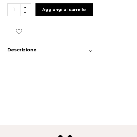
Aggiungi al carrello
Descrizione
L'anello miniboules - Twist è in argento 925.
Realizzato in maglia fitta di miniboules e
con zirconi bianchi.
×