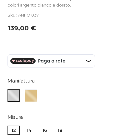
colori argento bianco e dorato.
Sku : ANFO 037
139,00 €
Manifattura
ARGENTO
ARGENTO
GIALLO
BIANCO
Misura
12
14
16
18