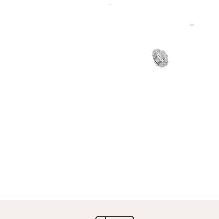
W
Acc