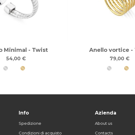
o Minimal - Twist
Anello vortice -
54,00 €
79,00 €
Info
Azienda
Spedizione
About us
Condizioni di acquisto
Contacts