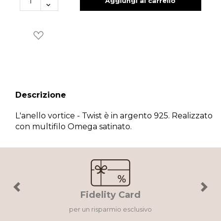
Aggiungi al carrello
Descrizione
×
Wishlist
L'anello vortice - Twist è in argento 925. Realizzato
con multifilo Omega satinato.
Accedi al tuo account per creare la tua wishlist.
Annulla
Wishlist
Previous
Next
Fidelity Card
per un risparmio esclusivo