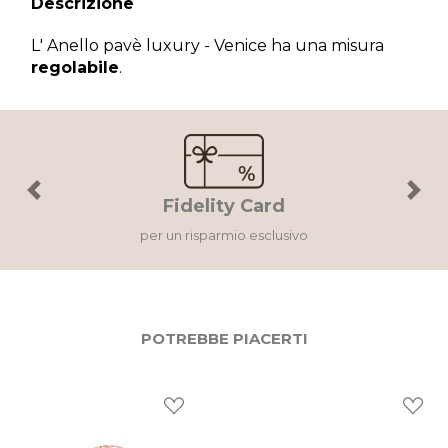
Descrizione
L' Anello pavè luxury - Venice ha una misura
regolabile
.
×
Wishlist
Accedi al tuo account per creare la tua wishlist.
Previous
Next
Fidelity Card
per un risparmio esclusivo
Annulla
Wishlist
POTREBBE PIACERTI