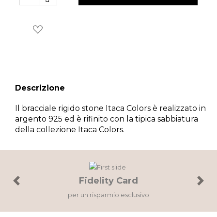
×
Wishlist
Accedi al tuo account per creare la tua wishlist.
Descrizione
Il bracciale rigido stone Itaca Colors è realizzato in
Annulla
Wishlist
argento 925 ed è rifinito con la tipica sabbiatura
della collezione Itaca Colors.
Fidelity Card
Previous
Next
per un risparmio esclusivo