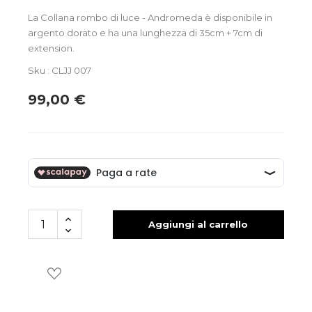
La Collana rombo di luce - Andromeda è disponibile in
argento dorato e ha una lunghezza di 35cm + 7cm di
extension.
Sku : CLJJ 007
99,00 €
Aggiungi al carrello