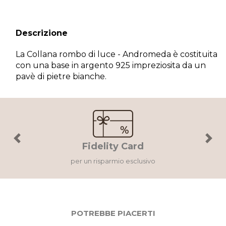
Descrizione
La Collana rombo di luce - Andromeda è costituita
con una base in argento 925 impreziosita da un
×
pavè di pietre bianche.
Wishlist
Accedi al tuo account per creare la tua wishlist.
Previous
Next
Fidelity Card
Annulla
Wishlist
per un risparmio esclusivo
POTREBBE PIACERTI