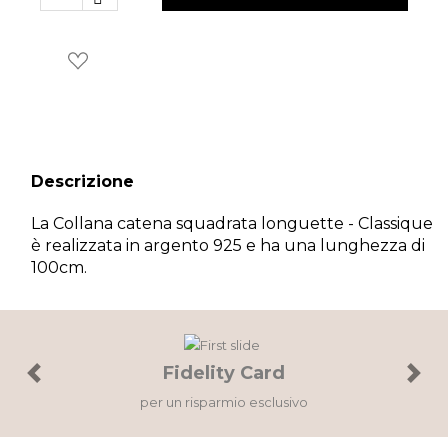
×
Wishlist
Accedi al tuo account per creare la tua wishlist.
Descrizione
La Collana catena squadrata longuette - Classique
è realizzata in argento 925 e ha una lunghezza di
Annulla
Wishlist
100cm.
Fidelity Card
Previous
Next
per un risparmio esclusivo