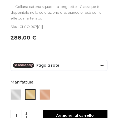
La Collana catena squadrata longuette - Classique è
disponibile nella colorazione oro, bianco e rosè con un
effetto martellato.
Sku : CLGO 007|G|||
288,00 €
Manifattura
ARGENTO
ARGENTO
ARGENTO
BIANCO
ROSA
GIALLO
Aggiungi al carrello