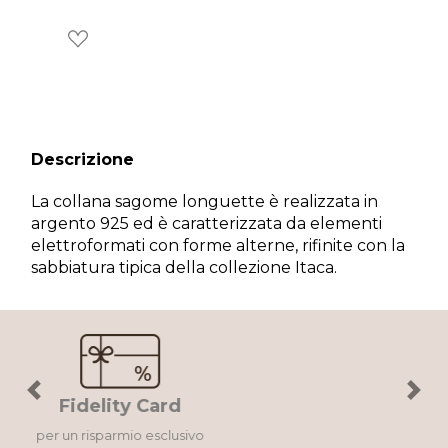
Descrizione
La collana sagome longuette è realizzata in
argento 925 ed è caratterizzata da elementi
×
Wishlist
elettroformati con forme alterne, rifinite con la
sabbiatura tipica della collezione Itaca.
Accedi al tuo account per creare la tua wishlist.
Annulla
Wishlist
Previous
Next
Spedizione Gratuita
per ordini > 59€