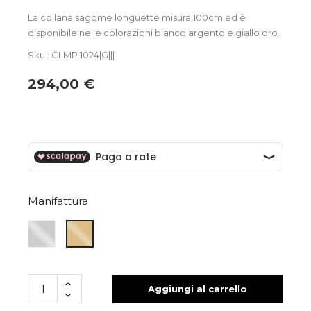
La collana sagome longuette misura 100cm ed è
disponibile nelle colorazioni bianco argento e giallo oro.
Sku : CLMP 1024|G|||
294,00 €
Manifattura
ARGENTO
ARGENTO
BIANCO
GIALLO
Aggiungi al carrello