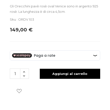
Gli Orecchini pavè rosè oval Venice sono in argento 925
rosè. La lunghezza è di circa 4,5cm.
Sku : ORDV 103
149,00 €
Aggiungi al carrello