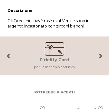
Descrizione
Gli Orecchini pavè rosè oval Venice sono in
argento incastonato con zirconi bianchi.
×
Wishlist
Accedi al tuo account per creare la tua wishlist.
Previous
Next
Fidelity Card
per un risparmio esclusivo
Annulla
Wishlist
POTREBBE PIACERTI