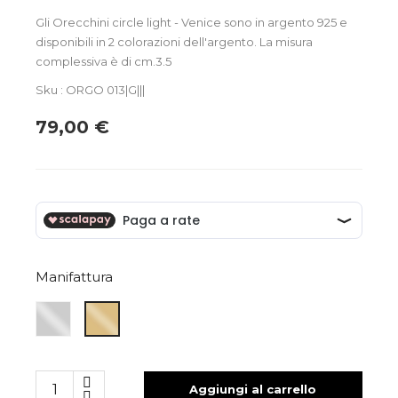
Gli Orecchini circle light - Venice sono in argento 925 e
disponibili in 2 colorazioni dell'argento. La misura
complessiva è di cm.3.5
Sku : ORGO 013|G|||
79,00 €
Manifattura
ARGENTO
ARGENTO
BIANCO
GIALLO
Aggiungi al carrello