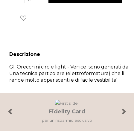
×
Wishlist
Accedi al tuo account per creare la tua wishlist.
Descrizione
Gli Orecchini circle light - Venice sono generati da
una tecnica particolare (elettroformatura) che li
Annulla
Wishlist
rende molto appariscenti e di facile vestibilita'
Fidelity Card
Previous
Next
per un risparmio esclusivo