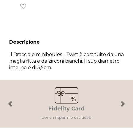
Descrizione
Il Bracciale miniboules - Twist è costituito da una
maglia fitta e da zirconi bianchi. Il suo diametro
×
interno è di 5,5cm.
Wishlist
Accedi al tuo account per creare la tua wishlist.
Previous
Next
Fidelity Card
Annulla
Wishlist
per un risparmio esclusivo