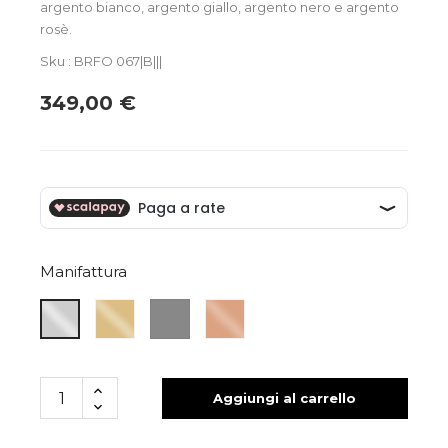
argento bianco, argento giallo, argento nero e argento
rosè.
Sku : BRFO 067|B|||
349,00 €
Manifattura
ARGENTO
ARGENTO
ARGENTO
ARGENTO
GIALLO
NERO
ROSA
BIANCO
Aggiungi al carrello