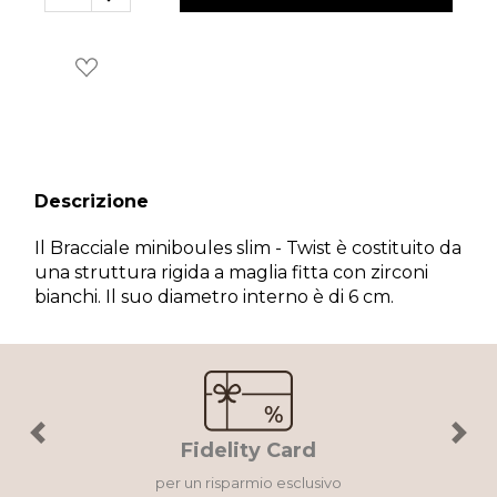
Descrizione
×
Il Bracciale miniboules slim - Twist è costituito da
Wishlist
una struttura rigida a maglia fitta con zirconi
bianchi. Il suo diametro interno è di 6 cm.
Accedi al tuo account per creare la tua wishlist.
Annulla
Wishlist
Previous
Next
Fidelity Card
per un risparmio esclusivo