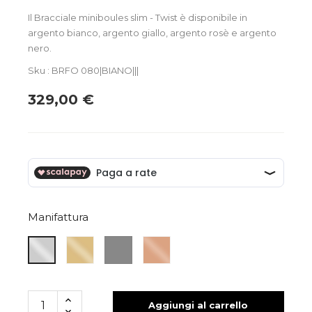
Il Bracciale miniboules slim - Twist è disponibile in
argento bianco, argento giallo, argento rosè e argento
nero.
Sku : BRFO 080|BIANO|||
329,00 €
Manifattura
ARGENTO
ARGENTO
ARGENTO
ARGENTO
GIALLO
NERO
ROSA
BIANCO
Aggiungi al carrello