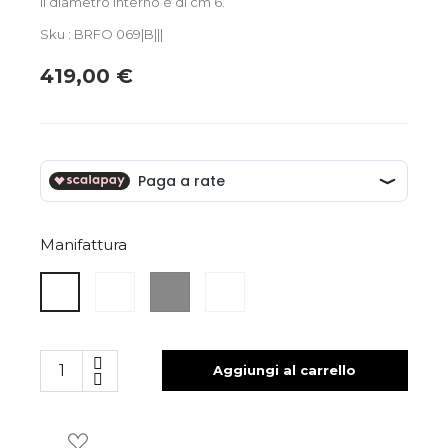
Il diametro interno è di cm 6.
Sku : BRFO 069|B|||
419,00 €
Manifattura
ARGENTO
ARGENTO
ARGENTO
ARGENTO
GIALLO
NERO
ROSA
BIANCO
Aggiungi al carrello